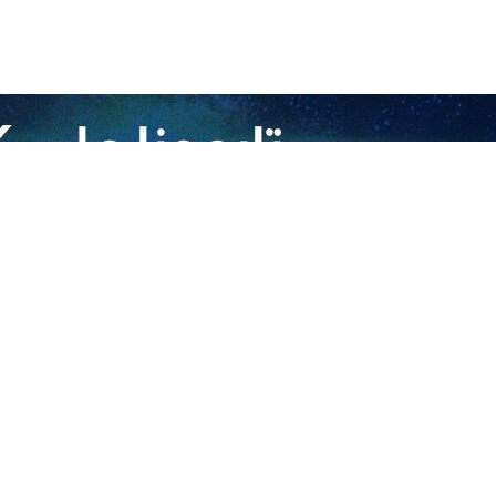
استضافة زوار الاربعين
ومة وشعبا على تعاونه لخدمة الزوار
يشيد باقامة المواكب المشتركة بين إيران والعراق
ات اللازمة لأربعينية الامام الحسين (ع)
لاقامة مراسم الاربعين لهذا العام
ة أخرى بمساعدة الحكومة العراقية
ل حركة زوار الأربعين الحسيني
موكب أربعيني للأطفال واليافعين في كربلاء
الشهيد اية الله رئيسي ستتخللها كلمة للسيد حسن نصرالله