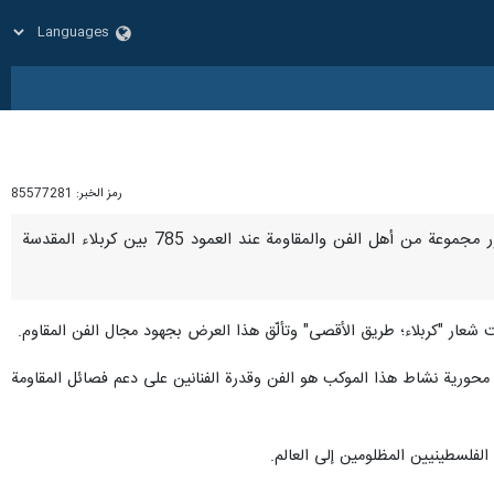
رمز الخبر:
85577281
طهران / 24 آب/اغسطس/ارنا- أطلق على طول مسار الأربعين الحسيني مجموعة من عروض فن المقاومة بحضور مجموعة من أهل الفن والمقاومة عند العمود 785 بين كربلاء المقدسة
 شعار "كربلاء؛ طريق الأقصى" وتألّق هذا العرض بجهود مجال الفن المقاوم.
محورية نشاط هذا الموكب هو الفن وقدرة الفنانين على دعم فصائل المقاومة
لفلسطينيين المظلومين إلى العالم.