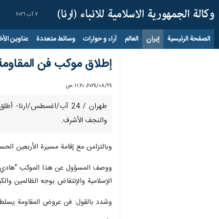
٧ آب ٢٠٢٦
الصفحة الرئيسية
إيران
العالم
آراء و حوارات
وسائط متعددة
عناوين الأخب
إطلاق موكب فن المقاومة 
٢٤‏/٠٨‏/٢٠٢٤، ١١:٢٠ ص
والنجف الأشرف.
وبالتزامن مع إقامة مسيرة الأربعين الح
ووصف المسؤول عن هذا الموكب "هادي كاو
الإسلامية والإنتفاض بوجه الظالمين والك
وشدد بالقول: فن عروض المقاومة يسلط ال