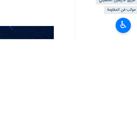
طريق الأربعين الحسيني
موكب فن المقاومة
♿︎
كنعاني:نشكر العراق حكومة وشعبا على 
سفير ايران في بغداد : نشكر العراق حك
ممثل قائد الثورة الاسلامية في العراق 
ايران والعراق يؤكدان على اتخاذ الترتيب
وزير الداخلية: اتخاذ الاجراءات اللازمة 
أخبار ذات صلة
بزشكيان: نأمل أن نشهد أربعينية مجيد
إيران والعراق يؤكدان على ضرورة تسهي
ممثل قائد الثورة الإسلامية في العراق يتفقد 
طهران / 21 آب/أغسطس/إرنا- تفقد ممثل قائد الثورة الاسلامية في العراق آية الله "مجتبى حسيني"،…
وزير الثقافة الايراني: مراسم أربعين 
إقامة اكثر من 1800 موكب إيراني بالعراق تزامناً مع زيادة أعداد زوار الاربعين
طهران / 18 آب/اغسطس/ارنا- أعلن نائب رئيس الهيئة الايرانية لتطوير وإعمار العتبات المقدسة عن…