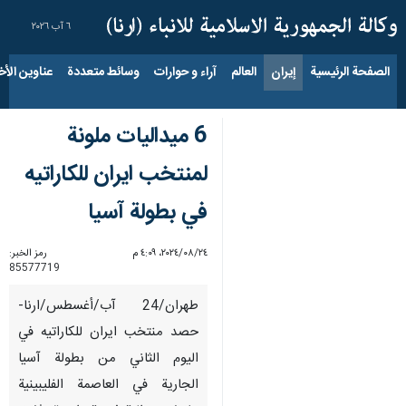
٦ آب ٢٠٢٦
الصفحة الرئيسية
إيران
العالم
آراء و حوارات
وسائط متعددة
عناوين الأخب
6 ميداليات ملونة
لمنتخب ايران للكاراتيه
في بطولة آسيا
٢٤‏/٠٨‏/٢٠٢٤، ٤:٠٩ م
رمز الخبر:
85577719
طهران/24 آب/أغسطس/ارنا-
حصد منتخب ايران للكاراتيه في
اليوم الثاني من بطولة آسيا
الجارية في العاصمة الفلیبینیة