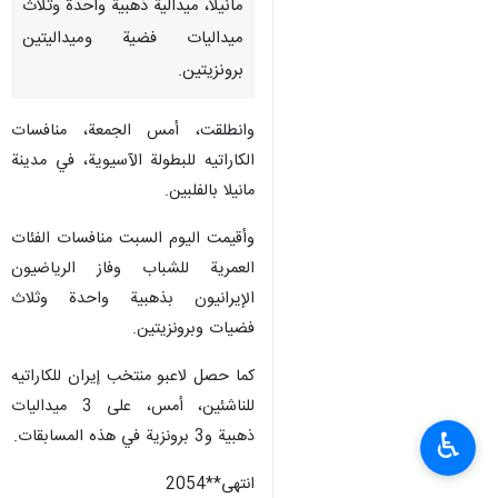
مانیلا، ميدالية ذهبية واحدة وثلاث
ميداليات فضية وميداليتين
برونزيتين.
وانطلقت، أمس الجمعة، منافسات
الكاراتيه للبطولة الآسيوية، في مدينة
مانيلا بالفلبين.
وأقيمت اليوم السبت منافسات الفئات
العمرية للشباب وفاز الرياضيون
الإيرانيون بذهبية واحدة وثلاث
فضيات وبرونزيتين.
کما حصل لاعبو منتخب إيران للكاراتيه
للناشئين، أمس، على 3 ميداليات
ذهبية و3 برونزية في هذه المسابقات.
♿︎
انتهی**2054