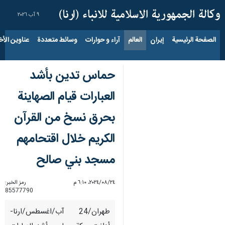
٩ آب ٢٠٢٦
الصفحة الرئيسية
إيران
العالم
آراء و حوارات
وسائط متعددة
عناوين الأخب
حماس تدين بأشد
العبارات قيام الصهاينة
بحرق نسخ من القرآن
الكريم خلال اقتحامهم
مسجد بني صالح
٢٤‏/٠٨‏/٢٠٢٤، ٦:١٠ م
رمز الخبر:
85577790
طهران/24 آب/اغسطس/ارنا-