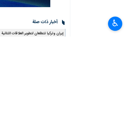
♿︎
أخبار ذات صلة
إیران وترکیا تتطلعان لتطوير العلاقات الثنائية
طهران/24 آب/أغسطس/ارنا- أکد وزیر الخارجیة الایراني عباس عراقجي الیوم السبت خلال اتصال هاتفي…
حجم التبادل التجاري بين ايران وتركيا بلغ 2.3 مليار دولار خلال 5 اشهر
طهران / 2 تموز/يوليو/ارنا- بلغ حجم التبادل التجاري بين إيران وتركيا 2.3 مليار دولار خلال الأشهر…
تعليقك