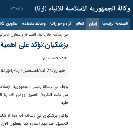
٨ آب ٢٠٢٦
الصفحة الرئيسية
إيران
العالم
آراء و حوارات
وسائط متعددة
عناوين الأخب
في رسالته خلال لقاء الصداقة والتعاون الإيراني
بزشكيان:نؤكد على اهمية 
٢٤‏/٠٨‏/٢٠٢٤، ٩:٠٤ م
طهران/24 آب/اغسطس/ارنا-رافق لقاء الصداقة والتعاون الإيراني- التركي الذي عقد في اسطنبول على شرف رئيس الجمهورية الاسلامية الايرانية ، قراءة رسالة "مسعود بزشكيان" بهذه المناسبة.
وجاء في رسالة رئيس الجمهورية الإسلامية 
من ذلك التاريخ العميق ووعي الادارة ال
عليه.
واشار بزشكيان في رسالته انه مما لا ش
لتحقيق اهدافهم القذرة كما يفعلون الا