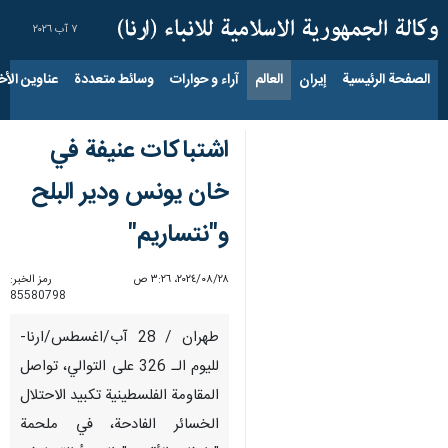
٧ آب ٢٠٢٦
الصفحة الرئيسية
إيران
العالم
آراء و حوارات
وسائط متعددة
عناوين الأخب
اشتباكات عنيفة في
خان يونس ودير البلح
و"نتساريم"
٢٨‏/٠٨‏/٢٠٢٤، ٣:٢٦ ص
رمز الخبر:
85580798
طهران / 28 آب/اغسطس/ارنا-
لليوم الـ 326 على التوالي، تواصل
المقاومة الفلسطينية تكبيد الاحتلال
الخسائر الفادحة، في ملحمة