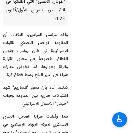
"طوفان الأقصى" التي أطلقتها في
الـ7 من تشرين الأول/أكتوبر
2023.
وأكد مراسل الميادين، الثلاثاء، أن
المقاومة تواصل التصدّي للقوات
الإسرائيلية في خان يونس، جنوبي
القطاع، خصوصاً في محاور القرارة
والزنة وجوارها، كما تخوض معارك
عنيفة في دير البلح وسط قطاع غزة.
كذلك، أفاد بأنّ محور "نتساريم" شهد
اشتباكات ضارية بين المقاومة وقوات
"جيش" الاحتلال الإسرائيلي.
هذا وأعلنت سرايا القدس، الجناح
♿︎
العسكري لحركة الجهاد الإسلامي في
فلسطين، تفجير عبوة "برميلية" مزروعة