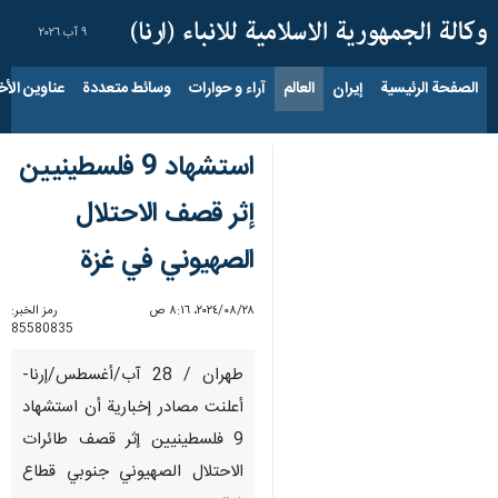
٩ آب ٢٠٢٦
الصفحة الرئيسية
إيران
العالم
آراء و حوارات
وسائط متعددة
عناوين الأخب
استشهاد 9 فلسطينيين
إثر قصف الاحتلال
الصهيوني في غزة
٢٨‏/٠٨‏/٢٠٢٤، ٨:١٦ ص
رمز الخبر:
85580835
طهران / 28 آب/أغسطس/إرنا-
أعلنت مصادر إخبارية أن استشهاد
9 فلسطينيين إثر قصف طائرات
الاحتلال الصهيوني جنوبي قطاع