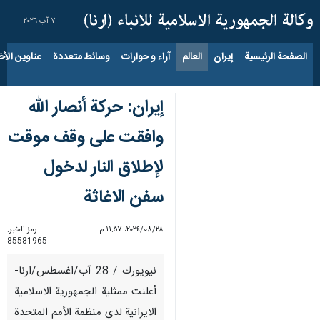
٧ آب ٢٠٢٦
الصفحة الرئيسية
إيران
العالم
آراء و حوارات
وسائط متعددة
عناوين الأخب
إيران: حركة أنصار الله
وافقت على وقف موقت
لإطلاق النار لدخول
سفن الاغاثة
٢٨‏/٠٨‏/٢٠٢٤، ١١:٥٧ م
رمز الخبر:
85581965
نيويورك / 28 آب/اغسطس/ارنا-
أعلنت ممثلية الجمهورية الاسلامية
الايرانية لدى منظمة الأمم المتحدة