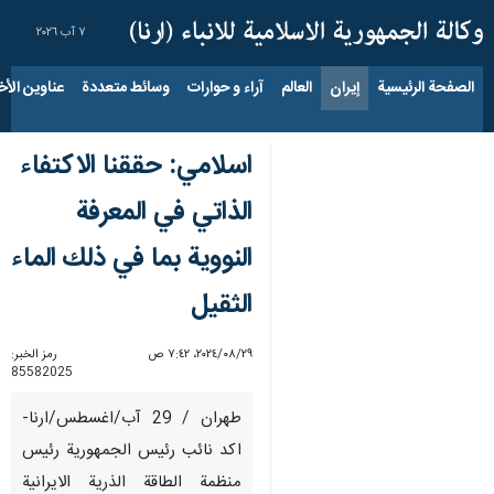
٧ آب ٢٠٢٦
الصفحة الرئيسية
إيران
العالم
آراء و حوارات
وسائط متعددة
عناوين الأخب
اسلامي: حققنا الاكتفاء
الذاتي في المعرفة
النووية بما في ذلك الماء
الثقيل
٢٩‏/٠٨‏/٢٠٢٤، ٧:٤٢ ص
رمز الخبر:
85582025
طهران / 29 آب/اغسطس/ارنا-
اكد نائب رئيس الجمهورية رئيس
منظمة الطاقة الذرية الايرانية