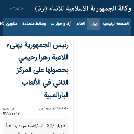
٨ آب ٢٠٢٦
الصفحة الرئيسية
إيران
العالم
آراء و حوارات
وسائط متعددة
عناوين الأخب
رئيس الجمهورية يهنىء
اللاعبة زهرا رحيمي
بحصولها على المركز
الثاني في الألعاب
البارالمبية
٣٠‏/٠٨‏/٢٠٢٤، ١٠:٢٨ ص
رمز الخبر:
85582949
طهران/30 آب/اغسطس/ارنا-هنأ