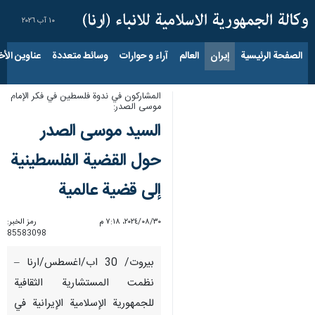
١٠ آب ٢٠٢٦
الصفحة الرئيسية
إيران
العالم
آراء و حوارات
وسائط متعددة
عناوين الأخب
المشاركون في ندوة فلسطين في فكر الإمام
موسى الصدر:
السيد موسى الصدر
حول القضية الفلسطينية
إلى قضية عالمية
٣٠‏/٠٨‏/٢٠٢٤، ٧:١٨ م
رمز الخبر:
85583098
بيروت/ 30 اب/اغسطس/ارنا –
نظمت المستشارية الثقافية
للجمهورية الإسلامية الإيرانية في