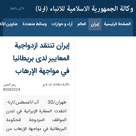
٩ آب ٢٠٢٦
الصفحة الرئيسية
إيران
العالم
آراء و حوارات
وسائط متعددة
عناوين الأخب
إيران تنتقد ازدواجية
المعايير لدى بريطانيا
في مواجهة الإرهاب
٣٠‏/٠٨‏/٢٠٢٤، ٥:٠٨ م
رمز الخبر:
85583224
طهران/30 آب/اغسطس/ارنا-
انتقدت السفارة الإيرانية في لندن
المواقف المزدوجة للحكومة
البريطانية في مواجهة الإرهاب من