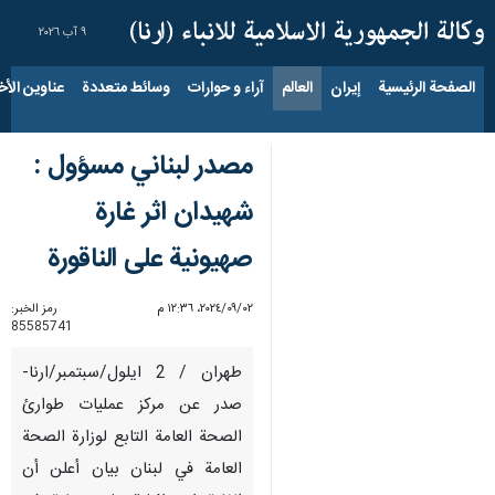
٩ آب ٢٠٢٦
الصفحة الرئيسية
إيران
العالم
آراء و حوارات
وسائط متعددة
عناوين الأخب
مصدر لبناني مسؤول :
شهيدان اثر غارة
صهيونية على الناقورة
٠٢‏/٠٩‏/٢٠٢٤، ١٢:٣٦ م
رمز الخبر:
85585741
طهران / 2 ايلول/سبتمبر/ارنا-
صدر عن مركز عمليات طوارئ
الصحة العامة التابع لوزارة الصحة
العامة في لبنان بيان أعلن أن