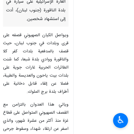
الغارة الإسرائيلية على سيارة في
بلدة الناقورة (جنوب لبنان)، أدت
إلى استشهاد شخصين.
ويواصل الكيان الصهيوني قصفه على
قرى وبلدات في جنوب لبنان، حيث
قصف بالمدفعية بلدات كفر كلا
والناقورة ووادي بلدة شبعا، كما شنت
الطائرات الحربية غارات جوية على
بلدات بيت ياحون والعديسة والطيبة،
فضلا عن إلقاء قنابل دخانية على
أطراف بلدة برج الملوك.
وياتي هذا العدوان بالتزامن مع
القصف الصهيوني المتواصل على قطاع
♿︎
غزة منذ أكثر من عشرة شهور، والذي
اسفر عن ارتقاء شهداء وسقوط جرحى