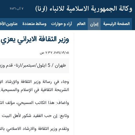
٧ آب ٢٠٢٦
الصفحة الرئيسية
إيران
العالم
آراء و حوارات
وسائط متعددة
عناوين الأخب
وزير الثقافة الايراني يعزي
٠٥‏/٠٩‏/٢٠٢٤، ٧:٣٧ ص
طهران / 5 ايلول/سبتمبر/ارنا- قدم وزير الثقافة والارشاد الاسلامي الايراني عباس صالحي تعازيه بوفاة الكاتب والشاعر والاديب اللبناني الكبير "جورج شكور".
وجاء في رسالة وزير الثقافة والإرشاد ا
الشريحة الثقافية في الإسلام والمسيحية.
واضاف: هذا الكاتب المسيحي، مؤلف الثلا
وتابع: إن حب الفقيد شكور لأهل البيت (
وتقدم وزير الثقافة والارشاد الاسلامي با