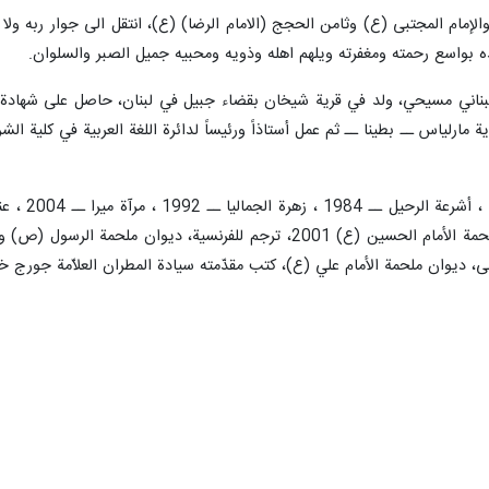
لإمام المجتبى (ع) وثامن الحجج (الامام الرضا) (ع)، انتقل الى جوار ربه ولا 
 بواسع رحمته ومغفرته ويلهم اهله وذويه ومحبيه جميل الصبر والسلوان.
اني مسيحي، ولد في قرية شيخان بقضاء جبيل في لبنان، حاصل على شهادة الل
وية مارلياس ــ بطينا ــ ثم عمل أستاذاً ورئيساً لدائرة اللغة العربية في كلية الش
ملحمة الأمام علي (ع)، كتب مقدّمته سيادة المطران العلاّمة جورج خضر 2007، إنشودة مرتلة للسيدة الع