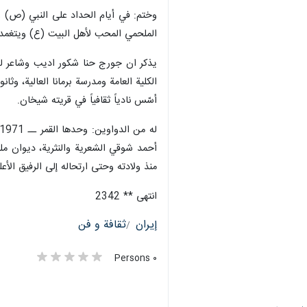
وختم: في أيام الحداد على النبي (ص) وا
الملحمي المحب لأهل البيت (ع) ويتغمده
يذكر ان جورج حنا شكور اديب وشاعر لبن
الكلية العامة ومدرسة برمانا العالية، وثان
أسّس نادياً ثقافياً في قريته شيخان.
منذ ولادته وحتى ارتحاله إلى الرفيق الأعلى، ديوان 
انتهى ** 2342
إيران
ثقافة و فن
٠ Persons