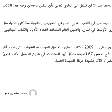
يسعنا هنا الا ان نبتهل الى الباري تعالى بأن يتقبل باحسن وجه هذا الكاتب
يسانس في الأدب العربي، عمل في التدريس بالثانوية منذ كان طالباً، مثل
رق الأوسط في لبنان، والأمين العام المساعد لاتحاد الأدباء والكتاب اللبنانيين.
له من الدواوين: وحدها القمر ــ 1971 ، أشرعة الرحيل ــ 1984 ، زهرة الجماليا ــ 1992 ، مرآة ميرا ــ 2004 ، عنهم وعني ــ 2009 ، كتاب البيان ، تحقيق الموسوعة الشوقية التي تضم آثار
أحمد شوقي الشعرية والنثرية، ديوان ملحمة الأمام الحسين (ع) 2001، ترجم للفرنسية، ديوان ملحمة الرسول (ص) والذي تضمن 67 قصيدة تشكل أبرز المحطات في تاريخ الرسول الأكرم (ص)
ذراء.
جعفر مشکین فام