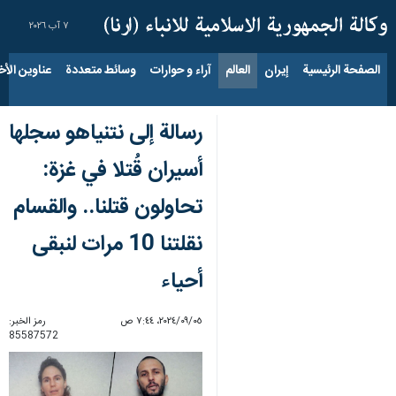
٧ آب ٢٠٢٦
الصفحة الرئيسية
إيران
العالم
آراء و حوارات
وسائط متعددة
عناوين الأخب
رسالة إلى نتنياهو سجلها
أسيران قُتلا في غزة:
تحاولون قتلنا.. والقسام
نقلتنا 10 مرات لنبقى
أحياء
٠٥‏/٠٩‏/٢٠٢٤، ٧:٤٤ ص
رمز الخبر:
85587572