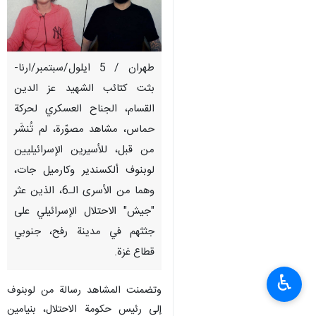
طهران / 5 ايلول/سبتمبر/ارنا-
بثت كتائب الشهيد عز الدين
القسام، الجناح العسكري لحركة
حماس، مشاهد مصوّرة، لم تُنشَر
من قبل، للأسيرين الإسرائيليين
لوبنوف ألكسندير وكارميل جات،
وهما من الأسرى الـ6، الذين عثر
"جيش" الاحتلال الإسرائيلي على
جثثهم في مدينة رفح، جنوبي
قطاع غزة.
♿︎
وتضمنت المشاهد رسالة من لوبنوف
إلى رئيس حكومة الاحتلال، بنيامين