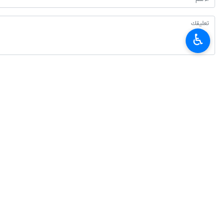
♿︎
أحدث الأخبار
تجدد استهداف مراكز التحشيد ومخازن الأسلحة وغرف العمليات التابعة للسعودية 
٢٠٢٦-٠٨-١٠ ٠٤:٢٥
قاليباف: الجمهورية الاسلامية تمر اليوم بواحدة من اهم مراحلها التاريخية وتؤدي د
٢٠٢٦-٠٨-١٠ ٠٤:٠٢
مستشار رئيس الجمهورية: دعم الشعب للحكومة في المفاوضات يعزز موقف إيرا
٢٠٢٦-٠٨-١٠ ٠٣:١٨