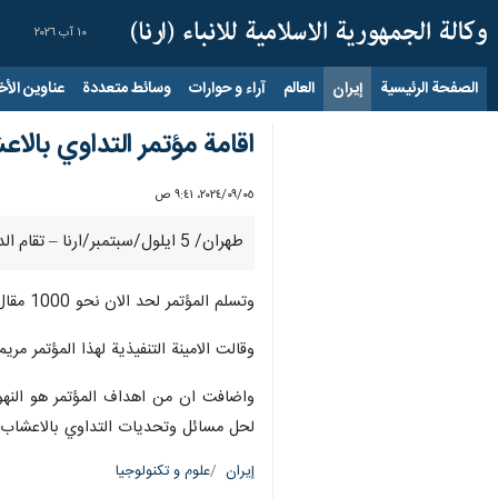
١٠ آب ٢٠٢٦
الصفحة الرئيسية
إيران
العالم
آراء و حوارات
وسائط متعددة
عناوين الأخب
اقامة مؤتمر التداوي بالاع
٠٥‏/٠٩‏/٢٠٢٤، ٩:٤١ ص
طهران/ 5 ايلول/سبتمبر/ارنا – تقام الدورة الـ 25 لمؤتمر التداوي بالاعشاب الطبية بمشاركة اكثر من الف و 300 طبيب متخصص بالتداوي بالاعشاب الطبية في الفترة 7-10 الجاري.
وتسلم المؤتمر لحد الان نحو 1000 مقال بحثي في 6 محاور ذات صلة وبهدف اقامة التواصل بين الباحثين والعاملين في هذا القطاع مع الصناعات ذات الصلة.
وقالت الامينة التنفيذية لهذا المؤتمر م
واضافت ان من اهداف المؤتمر هو النهوض
لحل مسائل وتحديات التداوي بالاعشاب ال
إيران
علوم و تكنولوجيا