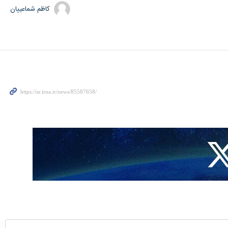
کاظم شماعییان