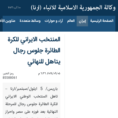
١٠ آب ٢٠٢٦
الصفحة الرئيسية
إيران
العالم
آراء و حوارات
وسائط متعددة
عناوين الأخب
المنتخب الايراني للكرة
الطائرة جلوس رجال
يتاهل للنهائي
٠٥‏/٠٩‏/٢٠٢٤، ٦:٣٦ م
رمز الخبر:
85588061
باريس/ 5 ايلول/سبتمبر/ارنا –
تاهل المنتخب الوطني الايراني
للكرة الطائرة جلوس رجال للمرحلة
النهائية بعد فوزه على مصر واحراز