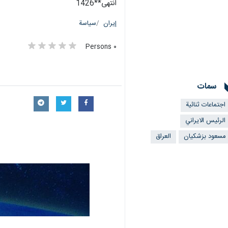
انتهی**1426
إيران
سياسة
٠ Persons
سمات
اجتماعات ثنائية
الرئيس الايراني
مسعود بزشکیان
العراق