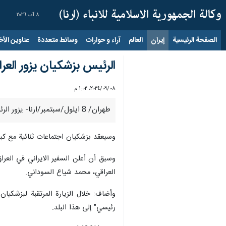
٨ آب ٢٠٢٦
الصفحة الرئيسية
إيران
العالم
آراء و حوارات
وسائط متعددة
عناوين الأخب
الرئیس بزشکیان یزور العراق
٠٨‏/٠٩‏/٢٠٢٤، ١:٠٢ م
طهران/ 8 ايلول/سبتمبر/ارنا- یزور الرئيس الإيراني "مسعود بزشکیان" یوم الاربعاء 11 سبتمبر العراق في أول زیارة خارجية له.
وسیعقد بزشکیان اجتماعات ثنائية مع كبار
وسبق أن أعلن السفير الايراني في العر
العراقي، محمد شياع السوداني.
وأضاف: خلال الزيارة المرتقبة لبزشکیان
رئيسي" إلی هذا البلد.