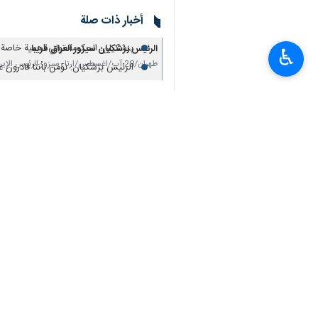
رئيس الجمهورية: نحن بصدد السلام مع
أخبار ذات صلة
رئيس الجمهورية يهنئ الفريق الايراني ا
بزشكيان: الحكومة تولي اهمية خاصة لل
الرئیس بزشکیان سیزور العراق قریبا
♿︎
طهران/28 آب/اغسطس/ارنا- سیزور الرئيس الإيراني "مسعود بزشکیان" على رأس وفد رفيع المستوى، العراق…
الرئیس بزشکیان: نؤمن بأننا قادرون 
رئيس الوزراء الباكستاني يزور طهران في 30 الجاري
اسلام اباد/ 25 تموز/يوليو/ارنا – اعلنت المتحدثة باسم الخارجية الباكستانية ممتاز زهراء اليوم…
تعليقك