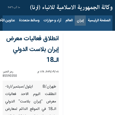
١٠ آب ٢٠٢٦
الصفحة الرئيسية
إيران
العالم
آراء و حوارات
وسائط متعددة
عناوين الأخب
انطلاق فعاليات معرض
إيران بلاست الدولي
الـ18
٠٨‏/٠٩‏/٢٠٢٤، ١:٢٨ م
رمز الخبر:
85590350
طهران/8 ايلول/سبتمبر/ارنا-
انطلقت اليوم الاحد فعاليات
معرض ''إيران بلاست'' الدولي
الـ18 في الموقع الدائم لمعارض