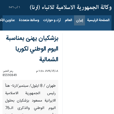
٦ آب ٢٠٢٦
الصفحة الرئيسية
إيران
العالم
آراء و حوارات
وسائط متعددة
عناوين الأخب
بزشكيان يهنئ بمناسبة
اليوم الوطني لكوريا
الشمالية
٠٨‏/٠٩‏/٢٠٢٤، ١١:٥٠ م
رمز الخبر:
85590849
طهران / 8 ايلول/ سبتمبر/ارنا- هنأ
رئيس الجمهورية الاسلامية
الايرانية مسعود بزشكيان بحلول
اليوم الوطني والذكرى الـ76