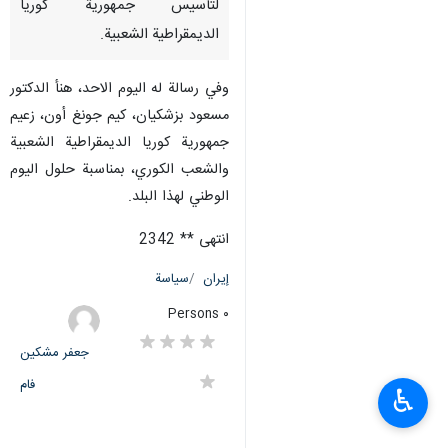
لتأسيس جمهورية كوريا
الديمقراطية الشعبية.
وفي رسالة له اليوم الاحد، هنأ الدكتور
مسعود بزشكيان، كيم جونغ أون، زعيم
جمهورية كوريا الديمقراطية الشعبية
والشعب الكوري، بمناسبة حلول اليوم
الوطني لهذا البلد.
انتهى ** 2342
إيران
سياسة
٠ Persons
جعفر مشکین
فام
♿︎