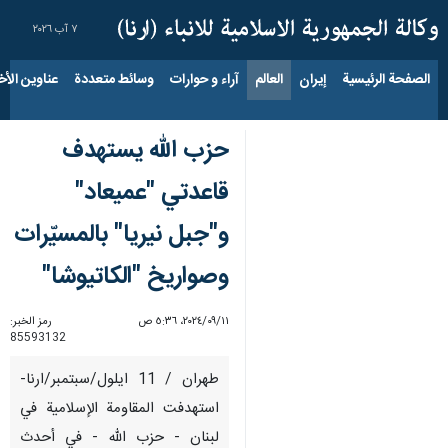
٧ آب ٢٠٢٦
الصفحة الرئيسية
إيران
العالم
آراء و حوارات
وسائط متعددة
عناوين الأخب
حزب الله يستهدف
قاعدتي "عميعاد"
و"جبل نيريا" بالمسيّرات
وصواريخ "الكاتيوشا"
١١‏/٠٩‏/٢٠٢٤، ٥:٣٦ ص
رمز الخبر:
85593132