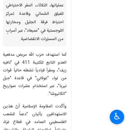
طهران / 11 ايلول/سبتمبر/ارنا-
استهدفت المقاومة الإسلامية في
لبنان - حزب الله - في أحدث
عملياتها، الثلاثاء، ‏المقر الاحتياطي
للفيلق الشمالي وقاعدة تمركز
احتياط فرقة الجليل ومخازنها
اللوجستية في "عميعاد"، ‏عبر أسرابٍ
من المسيّرات الانقضاضية.‏
كما استهدف حزب الله مربض مدفعية
العدو التابع للكتيبة 411 في "نافيه
زيف"، ومقراً قيادياً تشغله ‏حالياً قوات
♿︎
من لواء "غولاني" في قاعدة "جبل
نيريا"، عبر استخدام عشرات صواريخ