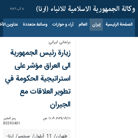
٨ آب ٢٠٢٦
الصفحة الرئيسية
إيران
العالم
آراء و حوارات
وسائط متعددة
عناوين الأخب
برلماني ايراني:
زيارة رئیس الجمهوریة
الى العراق مؤشر على
استراتيجية الحكومة في
تطوير العلاقات مع
الجیران
١١‏/٠٩‏/٢٠٢٤، ١١:٠٩ ص
رمز الخبر:
85593401
طهران/ 11 أيلول/ سبتمبر/ ارنا-