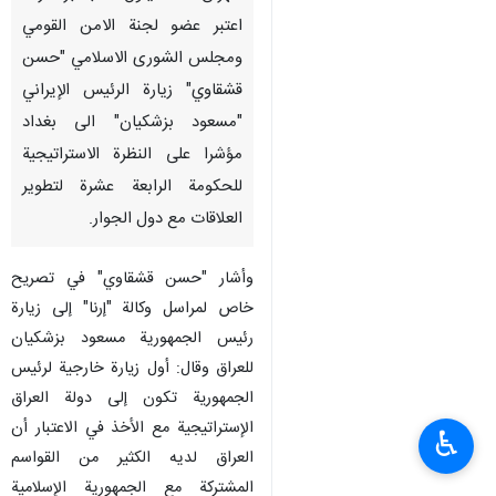
اعتبر عضو لجنة الامن القومي
ومجلس الشورى الاسلامي "حسن
قشقاوي" زيارة الرئيس الإیراني
"مسعود بزشکیان" الى بغداد
مؤشرا على النظرة الاستراتيجية
للحكومة الرابعة عشرة لتطوير
العلاقات مع دول الجوار.
وأشار "حسن قشقاوي" في تصریح
خاص لمراسل وکالة "إرنا" إلى زيارة
رئيس الجمهورية مسعود بزشکیان
للعراق وقال: أول زیارة خارجية لرئیس
الجمهوریة تکون إلى دولة العراق
الإستراتيجية مع الأخذ في الاعتبار أن
♿︎
العراق لديه الكثير من القواسم
المشتركة مع الجمهورية الإسلامية