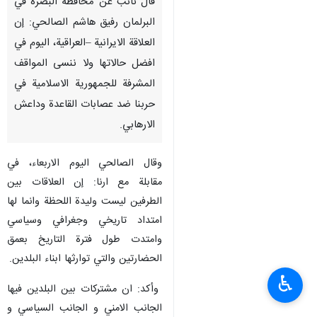
قال نائب عن محافظة البصرة في
البرلمان رفیق هاشم الصالحي: إن
العلاقة الایرانیة –العراقیة، اليوم في
افضل حالاتها ولا ننسی المواقف
المشرفة للجمهوریة الاسلامیة في
حربنا ضد عصابات القاعدة وداعش
الارهابي.
وقال الصالحي اليوم الاربعاء، في
مقابلة مع ارنا: إن العلاقات بین
الطرفین لیست ولیدة اللحظة وانما لها
امتداد تاریخي وجغرافي وسیاسي
وامتدت طول فترة التاریخ بعمق
الحضارتین والتي توارثها ابناء البلدین.
♿︎
وأكد: ان مشترکات بین البلدین فیها
الجانب الامني و الجانب السیاسي و