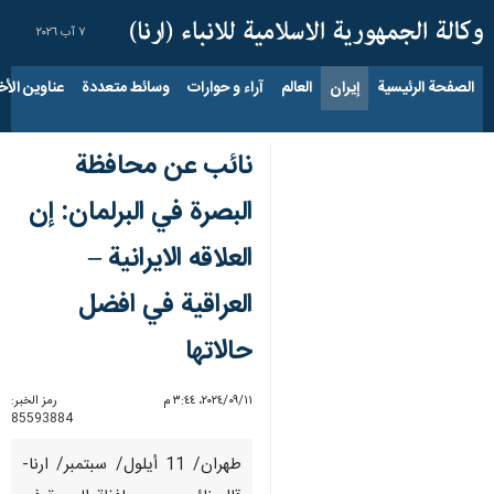
٧ آب ٢٠٢٦
الصفحة الرئيسية
إيران
العالم
آراء و حوارات
وسائط متعددة
عناوين الأخب
نائب عن محافظة
البصرة في البرلمان: إن
العلاقه الایرانیة –
العراقیة في افضل
حالاتها
١١‏/٠٩‏/٢٠٢٤، ٣:٤٤ م
رمز الخبر:
85593884
طهران/ 11 أيلول/ سبتمبر/ ارنا-