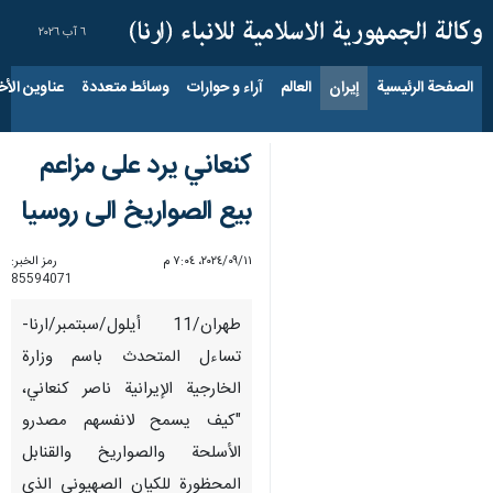
٦ آب ٢٠٢٦
الصفحة الرئيسية
إيران
العالم
آراء و حوارات
وسائط متعددة
عناوين الأخب
كنعاني یرد على مزاعم
بيع الصواريخ الی روسیا
١١‏/٠٩‏/٢٠٢٤، ٧:٠٤ م
رمز الخبر:
85594071
طهران/11 أیلول/سبتمبر/ارنا-
تساءل المتحدث باسم وزارة
الخارجية الإيرانية ناصر كنعاني،
"كيف يسمح لانفسهم مصدرو
الأسلحة والصواريخ والقنابل
المحظورة للكيان الصهيوني الذي