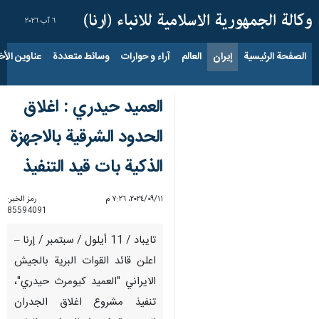
٦ آب ٢٠٢٦
الصفحة الرئيسية
إيران
العالم
آراء و حوارات
وسائط متعددة
عناوين الأخب
العميد حيدري : اغلاق
الحدود الشرقية بالاجهزة
الذكية بات قيد التنفيذ
١١‏/٠٩‏/٢٠٢٤، ٧:٢٦ م
رمز الخبر:
85594091
تايباد / 11 أيلول / سبتمبر / إرنا –
اعلن قائد القوات البرية بالجيش
الايراني "العميد كيومرث حيدري"،
تنفيذ مشروع اغلاق الجدران