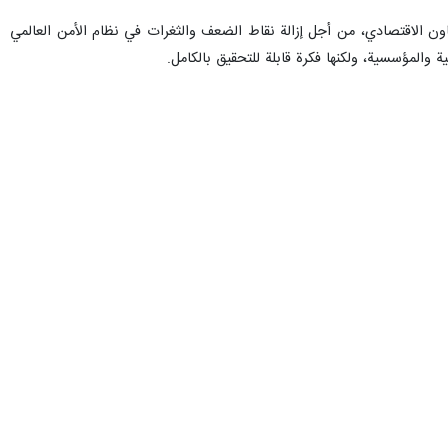
ايراني علي اكبر احمديان في اجتماع الممثلين الأمنيين رفيعي المستوى لدول
مشترك في مجالات السلم والأمن الدوليين لمواجهة التهديدات العالمية
احه لحضور هذا الاجتماع المهم، وأعرب عن تقديره لاستضافة وجهود مجلس
الجدد إلى البريكس اعتباراً من بداية عام 2024 وطلب عدة دول أخرى الانضمام أو المشاركة في البريكس هو علامة واضحة على تزايد قوة هذه
لغربيين يحاولون تعويض عجزهم في مشهد المنافسة الاقتصادية والتكنولوجية
لمؤسسات السياسية والأمنية العالمية غير فعالة. وبهذه الطريقة، سعت نفس
ظلم والقمع وإهمال مصالح وأمن جزء كبير جدًا من الدول وسكان العالم.
واستخدام العلم والتكنولوجيا كأداة لخرق سيادة الدول واستقلالها وتنمية
ة التي تحكم الأراضي الفلسطينية المحتلة، أصبحت تهدد هذا السلام والأمن