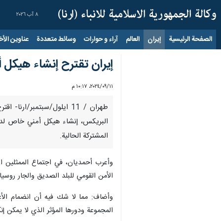
٨ آب ٢٠٢٦
الصفحة الرئيسية
إيران
العالم
آراء و حوارات
وسائط متعددة
عناوين الأخب
إيران تقترح إنشاء هيكل 
١١‏/٠٩‏/٢٠٢٤، ١٠:١٧ م