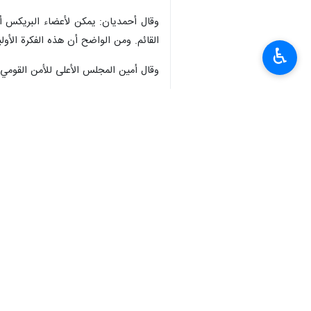
طهران / 11 ايلول/سبتمبر/
♿︎
البريكس، إنشاء هيكل أمني خاص لدول
المشتركة الحالية.
وأعرب أحمديان، في اجتماع الممثلين ا
الأمن القومي للبلد الصديق والجار روسيا 
المجموعة ودورها المؤثر الذي لا يمكن إن
وتابع أمين المجلس الأعلى للأمن القوم
بالإرهاب والعقوبات والتوتر بين الدول
الدول التي تضعف السلام والامن إلى اي
وأضاف أحمديان: العالم اليوم يحتاج إل
الإرهاب سواء في شكل الجماعات المتطرف