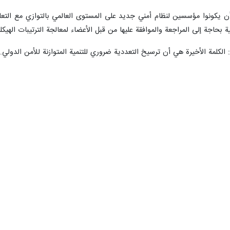
ارنا- اقترح ممثل قائد الثورة الاسلامية وأمين المجلس الأعلى للأمن القومي ال
 البريكس تحت عنوان "اللجنة الأمنية للبريكس" وتحديد آليات التعاون ال
لأمنيين رفيعي المستوى لدول البريكس، المنعقد في سان بطرسبورغ عن ارتي
لعقد هذا الاجتماع المهم.
وأضاف: مما لا شك فيه أن انضمام الأعضاء 
كاره في المعادلات العالمية وهندسة القوة الجديدة على الساحة الدولية.
ي الايراني: إننا اليوم أمام الحقيقة المرة وهي أن أمريكا وبعض حلفائها ا
، وبالتالي فقد تم إضعاف الأمن والسلام العالميين بشدة، وأصبحت الهياكل وا
جاد تحالفات جديدة، لكن أصل المشكلة هو أن أساس النظام الحالي يقوم على ال
ى السلام والهدوء أكثر من أي وقت مضى، لكن هذا السلوك من أمريكا وحلفائها 
ة مثل تنظيم داعش أو على شكل بعض الأنظمة الإجرامية، مثل العصابة الإرهابي