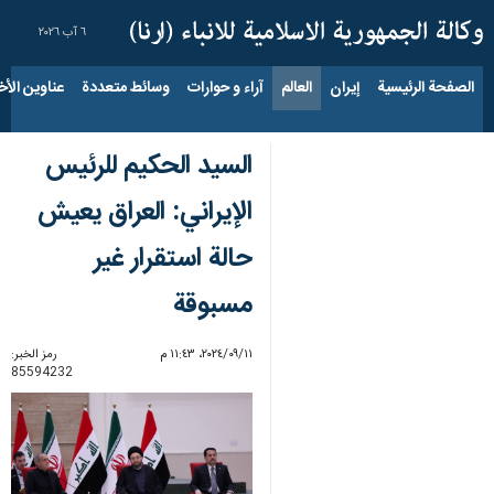
٦ آب ٢٠٢٦
الصفحة الرئيسية
إيران
العالم
آراء و حوارات
وسائط متعددة
عناوين الأخب
السيد الحكيم للرئيس
الإيراني: العراق يعيش
حالة استقرار غير
مسبوقة
١١‏/٠٩‏/٢٠٢٤، ١١:٤٣ م
رمز الخبر:
85594232