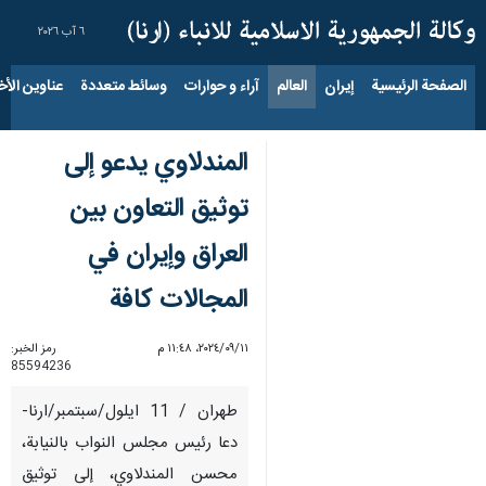
٦ آب ٢٠٢٦
الصفحة الرئيسية
إيران
العالم
آراء و حوارات
وسائط متعددة
عناوين الأخب
المندلاوي يدعو إلى
توثيق التعاون بين
العراق وإيران في
المجالات كافة
١١‏/٠٩‏/٢٠٢٤، ١١:٤٨ م
رمز الخبر:
85594236
طهران / 11 ايلول/سبتمبر/ارنا-
دعا رئيس مجلس النواب بالنيابة،
محسن المندلاوي، إلى توثيق