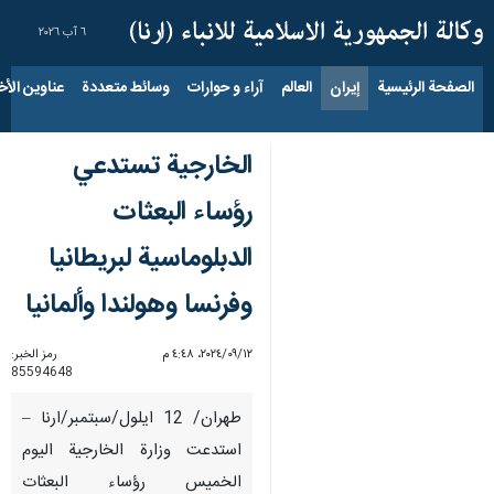
٦ آب ٢٠٢٦
الصفحة الرئيسية
إيران
العالم
آراء و حوارات
وسائط متعددة
عناوين الأخب
الخارجية تستدعي
رؤساء البعثات
الدبلوماسية لبريطانيا
وفرنسا وهولندا وألمانيا
١٢‏/٠٩‏/٢٠٢٤، ٤:٤٨ م
رمز الخبر:
85594648
طهران/ 12 ايلول/سبتمبر/ارنا –
استدعت وزارة الخارجية اليوم
الخميس رؤساء البعثات