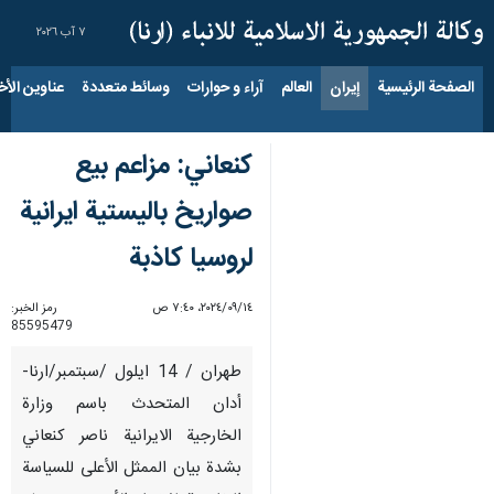
٧ آب ٢٠٢٦
الصفحة الرئيسية
إيران
العالم
آراء و حوارات
وسائط متعددة
عناوين الأخب
كنعاني: مزاعم بيع
صواريخ باليستية ايرانية
لروسيا كاذبة
١٤‏/٠٩‏/٢٠٢٤، ٧:٤٠ ص
رمز الخبر:
85595479
طهران / 14 ايلول /سبتمبر/ارنا-
أدان المتحدث باسم وزارة
الخارجية الايرانية ناصر كنعاني
بشدة بيان الممثل الأعلى للسياسة