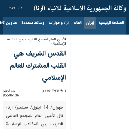
٨ آب ٢٠٢٦
الصفحة الرئيسية
إيران
العالم
آراء و حوارات
وسائط متعددة
عناوين الأخب
الأمين العام لمجمع التقريب بين المذاهب
الإسلامية :
القدس الشريف هي
القلب المشترك للعالم
الإسلامي
١٤‏/٠٩‏/٢٠٢٤، ٢:٥٥ م
رمز الخبر:
85596136