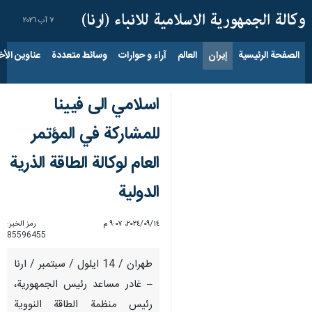
٧ آب ٢٠٢٦
الصفحة الرئيسية
إيران
العالم
آراء و حوارات
وسائط متعددة
عناوين الأخب
اسلامي الى فيينا
للمشاركة في المؤتمر
العام لوكالة الطاقة الذرية
الدولية
١٤‏/٠٩‏/٢٠٢٤، ٩:٠٧ م
رمز الخبر:
85596455
طهران / 14 ايلول / سبتمبر / ارنا
– غادر مساعد رئيس الجمهورية،
رئيس منظمة الطاقة النووية