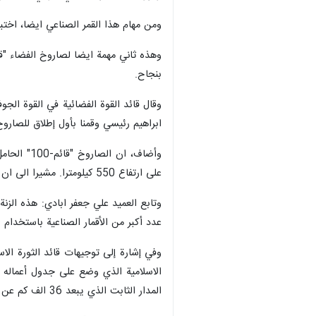
ومن مهام هذا القمر الصناعي ايضا، اختبا
بنجاح.
وقال قائد القوة الفضائية في القوة الج
ابراهيم رئيسي وقمنا بأول إطلاق للصاروخ الحامل "قائم-100" الذي وضع القمر الصنا
على ارتفاع 550 كيلومترا. مشيرا الى ان الصاروخ "قائم-100" قادر على حمل أقمار صناعية تزن 80 كيلوغرامًا إلى الفضاء ووضعها في مدار حول الأرض.
عدد أكبر من الأقمار الصناعية باستخدام الصاروخ "قائم-105" ال
المدار الثابت الذي يبعد 36 الف كم عن الارض.