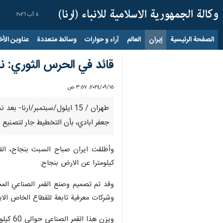
٨ آب ٢٠٢٦
الصفحة الرئيسية
إيران
العالم
آراء و حوارات
وسائط متعددة
عناوين الأخب
قائد في الحرس الثوري: نخطط لصنع الصاروخ ال
١٥‏/٠٩‏/٢٠٢٤، ٣:٥٧ ص
جعفر ابادي، بأن التخطيط جار لتصنيع الصاروخ الحامل "قائم 120" لوضع الاقمار الصناعية
كيلومترا عن الارض بنجاح.
وشركات معرفية تابعة للقطاع الخاص الاير
ويزن هذا القمر الصناعي حوالي 60 كيلوغراما ومهامه الرئيسية تتلخص في اختبار منظومات الكترونية وبرمجية واختبار تكنولوجيا المناورة في المدارات في مختلف الارتفاعات والمراحل.