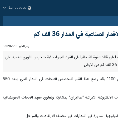
رمز الخبر:
85596558
نا- بعد نجاح اطلاق الصاروخ "قائم-100" الحامل للقمر الصناعي "جمران-1" يوم السبت، أعلن قائد القوة الفضائية في القوة الجوفضائية بالحرس الثوري العميد علي
وأطلقت ايران صباح السبت بنجاح، القمر الصناعي "جمران 1" بواسطة صاروخ الفضاء الحامل للاقمار الصناعية "قائم-100" وقد وضع هذا القمر المخصص للابحاث في المدار الذي يبعد 550
صناعات الفضائية في شركة الصناعات الالكترونية الايرانية "صاايران" بمشاركة وتعاون معهد الابحاث الجوفضائية