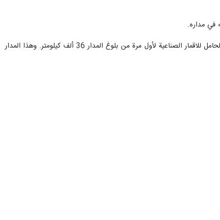
وأكد قائد القوة الفضائية في القوة الجوفضائية بالحرس الثوري، نأمل أن نلبي طلب قائد الثورة ويتمكن هذا الصاروخ الحامل للاقمار الصناعية لأول مرة من بلوغ المدار 36 ألف كيلومتر. وهذا المدار
وأكد العميد جعفر آبادي، في إشارة إلى برامج القيادة الفضائية للقوة الجوفضائية للحرس الثوري: سنطلق القمر الصناعي نور-4 في العام المقبل ضمن سلسلة إطلاقات القمر الصناعي نور، وهو نسخة
جعفر مشکین فام