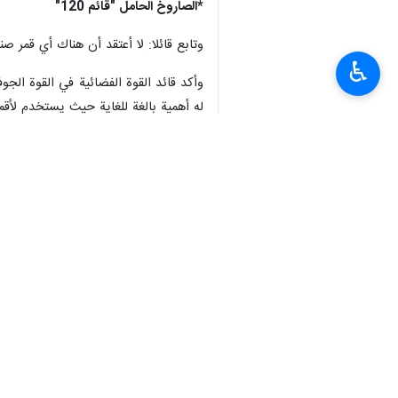
*الصاروخ الحامل "قائم 120"
وتابع قائلا: لا أعتقد أن هناك أي قمر صناعي ثقي
♿︎
له أهمية بالغة للغاية حيث يستخدم لأقما
*سيتم إطلاق القمر الصناعي نور-4 العام المقبل
متقدمة من القمر الصناعي نور-3.
انتهى ** 2342
إيران
علوم و تكنولوجيا
٠ Persons
سمات