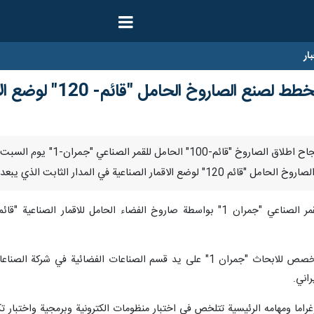
ار
حامل "قائم- 120" لوضع الاقمار الصناعية في المدار 36 الف كم
طهران / 15 ايلول/سبتمبر/ار
 في المدار الثابت الذي يبعد 36 الف كم عن الارض.
وقد تم تصميم وصنع القمر الصناعي المخصص للابحاث "جمران 1" على يد قسم ال
اني.