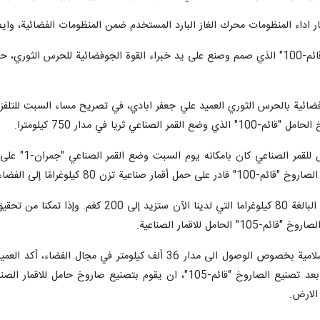
ر اداء المنظومات محرك الغاز البارد المستخدم ضمن المنظومات الفضائية، وايضا 
وفضائية بالحرس الثوري العميد علي جعفر ابادي، في تصريح مساء السبت للتلف
عي ثريا في مدار 750 كيلومترا.
حامل للاقمار الصناعية.
وفي إشارة إلى توجيهات قائد الثورة الاسلامية بخصوص الوصول الى م