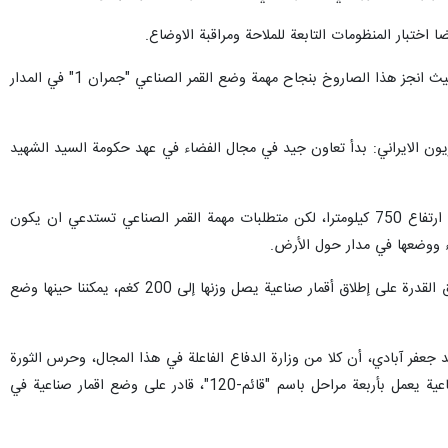
اختبار المنظومات التابعة للملاحة ومراقبة الاوضاع.
وهذه ثاني مهمة ايضا لصاروخ الفضاء "قائم-100" الذي صمم وصنع على يد خبراء القوة الجوفضائية للحرس الثوري، حيث انجز هذا الصاروخ بنجاح مهمة وضع القمر الصناعي "جمران 1" في المدار
زيون الايراني: بدأ تعاون جيد في مجال الفضاء في عهد حكومة السيد الشهيد
وأضاف، ان الصاروخ "قائم-100" الحامل للقمر الصناعي كان بامكانه يوم السبت وضع القمر الصناعي "جمران-1" على ارتفاع 750 كيلومترا، لكن متطلبات مهمة القمر الصناعي تستدعي ان يكون
وتابع العميد علي جعفر ابادي: هذه الزنة البالغة 80 كيلوغراما التي لدينا الآن ستزيد إلى 200 كغم. وإذا تمكنا من تحقيق القدرة على إطلاق أقمار صناعية يصل وزنها إلى 200 كغم، يمكننا حينها وضع
دار 36 ألف كيلومتر في مجال الفضاء، أكد العميد جعفر آبادي، أن كلا من وزارة الدفاع الفاعلة في هذا المجال، وحرس الثورة
الاسلامية الذي وضع على جدول أعماله بعد تصنيع الصاروخ "قائم-105"، ان يقوم بتصنيع صاروخ حامل للاقمار الصناعية يعمل بأربعة مراحل باسم "قائم-120"، قادر على وضع اقمار صناعية في