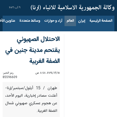
٩ آب ٢٠٢٦
الصفحة الرئيسية
إيران
العالم
آراء و حوارات
وسائط متعددة
عناوين الأخب
الاحتلال الصهيوني
يقتحم مدينة جنين في
الضفة الغربية
١٥‏/٠٩‏/٢٠٢٤، ٨:٤٨ ص
رمز الخبر:
85596609
طهران / 15 أيلول/سبتمبر/إرنا-
أعلنت مصادر إخبارية، اليوم الأحد،
عن هجوم عسكري صهيوني شمال
الضفة الغربية.