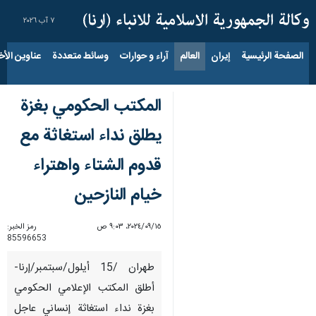
٧ آب ٢٠٢٦
الصفحة الرئيسية
إيران
العالم
آراء و حوارات
وسائط متعددة
عناوين الأخب
المكتب الحكومي بغزة
يطلق نداء استغاثة مع
قدوم الشتاء واهتراء
خيام النازحين
١٥‏/٠٩‏/٢٠٢٤، ٩:٠٣ ص
رمز الخبر:
85596653
طهران /15 أيلول/سبتمبر/إرنا-
أطلق المكتب الإعلامي الحكومي
بغزة نداء استغاثة إنساني عاجل