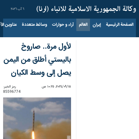
٦ آب ٢٠٢٦
الصفحة الرئيسية
إيران
العالم
آراء و حوارات
وسائط متعددة
عناوين الأخب
لأول مرة.. صاروخ
باليستي أطلق من اليمن
يصل إلى وسط الكيان
١٥‏/٠٩‏/٢٠٢٤، ١٠:٢٥ ص
رمز الخبر:
85596774