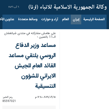
٦ آب ٢٠٢٦
الصفحة الرئيسية
إيران
العالم
آراء و حوارات
وسائط متعددة
عناوين الأخب
على هامش مشاركته في منتدى شيانغشان
الـ11 بالصين ؛
مساعد وزير الدفاع
الروسي يلتقي مساعد
القائد العام للجيش
الايراني للشؤون
التنسيقية
١٥‏/٠٩‏/٢٠٢٤، ١٢:٤٠ م
رمز الخبر:
85597021