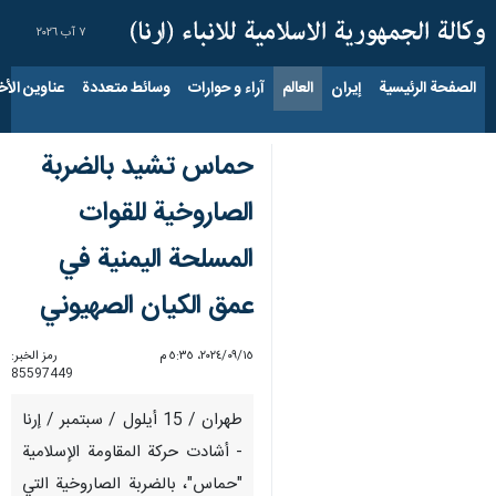
٧ آب ٢٠٢٦
الصفحة الرئيسية
إيران
العالم
آراء و حوارات
وسائط متعددة
عناوين الأخب
حماس تشيد بالضربة
الصاروخية للقوات
المسلحة اليمنية في
عمق الكيان الصهيوني
١٥‏/٠٩‏/٢٠٢٤، ٥:٣٥ م
رمز الخبر:
85597449
طهران / 15 أيلول / سبتمبر / إرنا
- أشادت حركة المقاومة الإسلامية
"حماس"، بالضربة الصاروخية التي