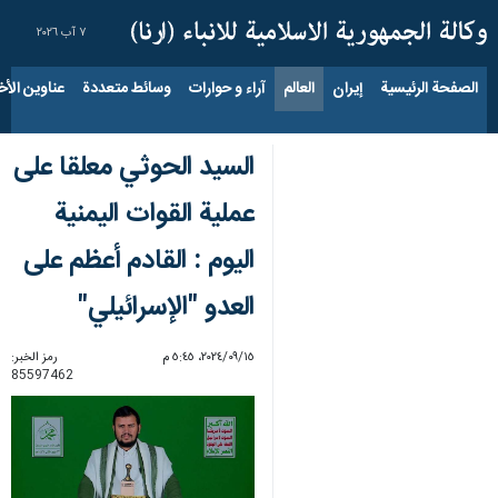
٧ آب ٢٠٢٦
الصفحة الرئيسية
إيران
العالم
آراء و حوارات
وسائط متعددة
عناوين الأخب
السيد الحوثي معلقا على
عملية القوات اليمنية
اليوم : القادم أعظم على
العدو "الإسرائيلي"
١٥‏/٠٩‏/٢٠٢٤، ٥:٤٥ م
رمز الخبر:
85597462