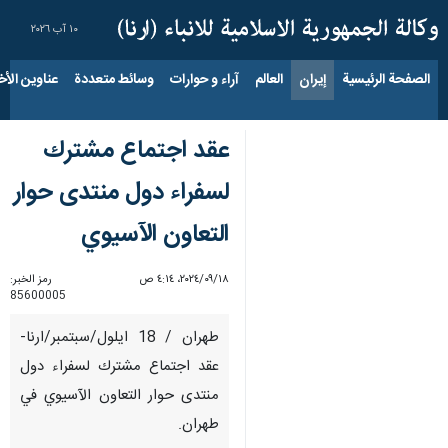
١٠ آب ٢٠٢٦
الصفحة الرئيسية
إيران
العالم
آراء و حوارات
وسائط متعددة
عناوين الأخب
عقد اجتماع مشترك
لسفراء دول منتدى حوار
التعاون الآسيوي
١٨‏/٠٩‏/٢٠٢٤، ٤:١٤ ص
رمز الخبر:
85600005
طهران / 18 ايلول/سبتمبر/ارنا-
عقد اجتماع مشترك لسفراء دول
منتدى حوار التعاون الآسيوي في
طهران.