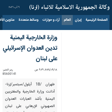
٩ آب ٢٠٢٦
الصفحة الرئيسية
إيران
العالم
آراء و حوارات
وسائط متعددة
عناوين الأخب
وزارة الخارجية اليمنية
تدين العدوان الإسرائيلي
على لبنان
١٨‏/٠٩‏/٢٠٢٤، ٩:٢٩ ص
رمز الخبر:
85600141
طهران /18 أيلول/سبتمبر/إرنا-
أدانت وزارة الخارجية والمغتربين
اليمنية بأشد العبارات العدوان
الصهيوني الإرهابي على لبنان