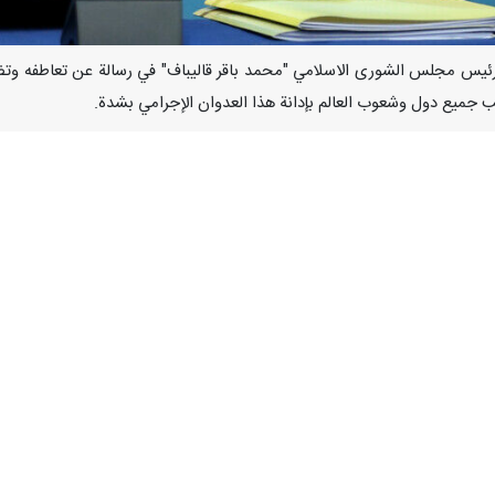
نا- اعرب رئيس مجلس الشورى الاسلامي "محمد باقر قاليباف" في رسالة عن تعاطفه
لب جميع دول وشعوب العالم بإدانة هذا العدوان الإجرامي بشدة.
رهابية التي قام بها الکیان الصهيوني أمس الثلاثاء في رسالة بعث بها إلى الام
حكومة وشعبا وأسر الشهداء والجرحى في هذا الحادث الإرهابي.
قوم بها الکیان الصهيوني العنصري ضد الشعب اللبناني والمدنيين، والتي تدل ع
ثبت مرة أخرى أن هذا الکیان الشرير، بالإضافة إلى ارتكاب جرائم الحرب وا
مة وشعبا وأسر الشهداء والجرحى في هذا الحادث الإرهابي، ونطلب من جميع 
إيرانية على استعداد تام لتقديم أي مساعدة لحكومة لبنان وشعبه العزيز.