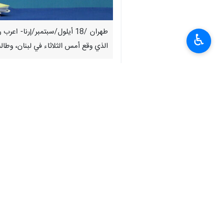
طهران /18 أيلول/سبتمبر/إر
♿︎
الذي وقع أمس الثلاثاء في لبنان، وطا
وأدان "محمد باقر قاليباف"، العملية الإ
"نبيه بري" وأعرب عن تعاطفه مع لبنان 
وجاء نص رسالته كما يلي:
إننا ندين بشدة العملية الوحشية التي ي
الحرب في المنطقة.
إن العدوان الجبان للکیان الصهيوني ي
الإقليميين والدوليين.
وأعبر عن تعاطفي وتضامني مع لبنان حكو
ونجدد تأکیدنا أن الجمهورية الإسلامية ال