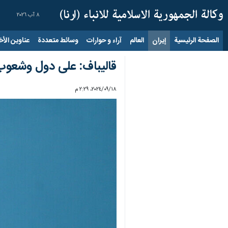
٨ آب ٢٠٢٦
الصفحة الرئيسية
إيران
العالم
آراء و حوارات
وسائط متعددة
عناوين الأخب
قاليباف: على دول وشعوب ال
١٨‏/٠٩‏/٢٠٢٤، ٢:٢٩ م