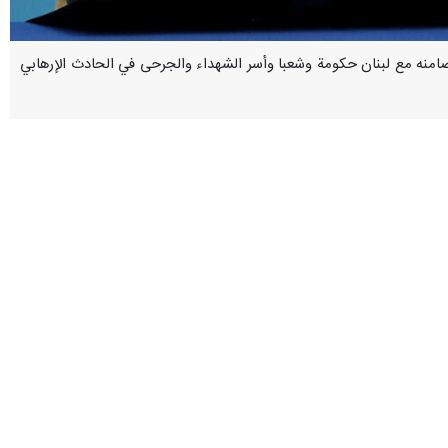
 وتضامنه مع لبنان حكومة وشعبا وأسر الشهداء والجرحى في الحادث الإرهابي
ين العام لحزب الله لبنان السيد "حسن نصر الله" ورئيس مجلس النواب اللبناني
لی الطبيعة الوحشية والعدوانية للکیان الصهيوني ومحاولته وراء توسيع نطاق
لإبادة الجماعية ضد الشعب الفلسطيني، يشكل تهديدا خطيرا للسلم والأمن
دول وشعوب العالم إدانة هذا العدوان الإجرامي بشدة.