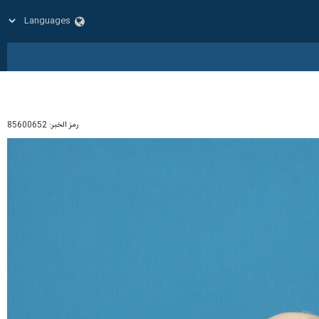
رمز الخبر:
85600652