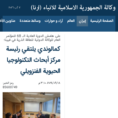
٧ آب ٢٠٢٦
الصفحة الرئيسية
إيران
العالم
آراء و حوارات
وسائط متعددة
عناوين الأخب
على هامش الدورة العادية الـ 68 للمؤتمر
العام للوكالة الدولية للطاقة الذرية في فيينا؛
كمالوندي يلتقي رئيسة
مركز أبحاث التكنولوجيا
الحيوية الفنزويلي
١٨‏/٠٩‏/٢٠٢٤، ٣:١٠ م
رمز الخبر:
85600749