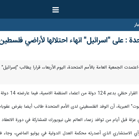
ار
حدة : على "اسرائيل" انهاء احتلالها لأراضي فلسطي
ولة وامتنع 43 عضوا في الجمعية العامة عن التصويت.
ت" العبرية، أن الوفد الفلسطيني لدى الأمم المتحدة طالب أيضا بفرض عقوبا
لة قبل أيام من توافد زعماء العالم على نيويورك للمشاركة في دورة الانعقاد ال
رأي الاستشاري الذي أصدرته محكمة العدل الدولية في يوليو الماضي، وجاء في