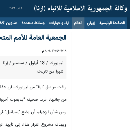
٨ آب ٢٠٢٦
الصفحة الرئيسية
إيران
العالم
آراء و حوارات
وسائط متعددة
عناوين الأخب
الجمعية العامة للأمم المت
١٨‏/٠٩‏/٢٠٢٤، ٨:٠٤ م
شهرا من تاريخه.
ولفت مراسل "ارنا" من نيويورك، ان هذا القرار حظي بدعم 124 دولة من اعضاء المنظمة الاممية، فيما عارضته 14 د
من جانبها، اقرت صحيفة "يديعوت أحرونو
ومن شأن الإجراء، أن يضع "إسرائيل" في عز
ويهدف مشروع القرار هذا، إلى تأييد ال