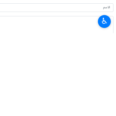
تعليقك
♿︎
أحدث الأخبار
رئیس الجمهوریة يوجه رسالة بمناسبة ذكرى يوم القصف الذري الأمريكي على هي
٢٠٢٦-٠٨-٠٨ ١٣:٢٨