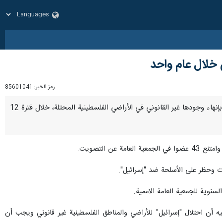
ن خلال عام واحد
رمز الخبر:
85601041
نيويورك / 18 أيلول / سبتمبر / إرنا –اعتمدت الجمعية العامة بالأمم المتحدة، اليوم الأربعاء، قرارا يطالب "إسرائيل" بإنهاء وجودها غير القانوني في الأراضي الفلسطينية المحتلة، خلال فترة 12
ت وحظر على الأسلحة ضد "إسرائيل".
سنوية للجمعية العامة الاممية.
ه أن احتلال "إسرائيل" للأراضي والمناطق الفلسطينية غير قانوني ويجب أن