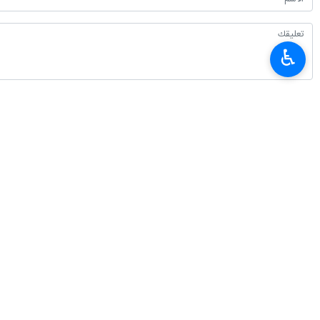
طهران/18 أیلول/سبتمبر/ارنا- أكدت المتحدثة باسم الحكومة الإيرانية السيدة "فاطمة مهاجراني"، أن "إرهاب الکیان الصهيوني يثير الكراهية والاشمئزاز".
♿︎
وأضافت مهاجراني في منشور علی صفحتها 
اللاسلكية لافراد حزب الله اللبناني، والت
وتابعت مهاجراني، ان حكومة الجمهورية ال
انتهی**2054 / ح ع **
إيران
سياسة
٠ Persons
سمات
فاطمة مهاجراني
حزب الله