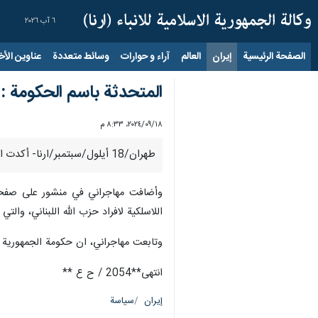
٦ آب ٢٠٢٦
الصفحة الرئيسية
إيران
العالم
آراء و حوارات
وسائط متعددة
عناوين الأخب
المتحدثة باسم الحكومة : إ
١٨‏/٠٩‏/٢٠٢٤، ٨:٣٣ م