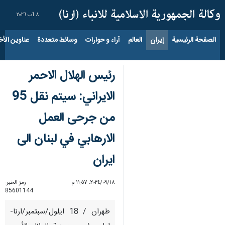
٨ آب ٢٠٢٦
الصفحة الرئيسية
إيران
العالم
آراء و حوارات
وسائط متعددة
عناوين الأخب
رئيس الهلال الاحمر
الايراني: سيتم نقل 95
من جرحى العمل
الارهابي في لبنان الى
ايران
١٨‏/٠٩‏/٢٠٢٤، ١١:٥٧ م
رمز الخبر:
85601144
طهران / 18 ايلول/سبتمبر/ارنا-