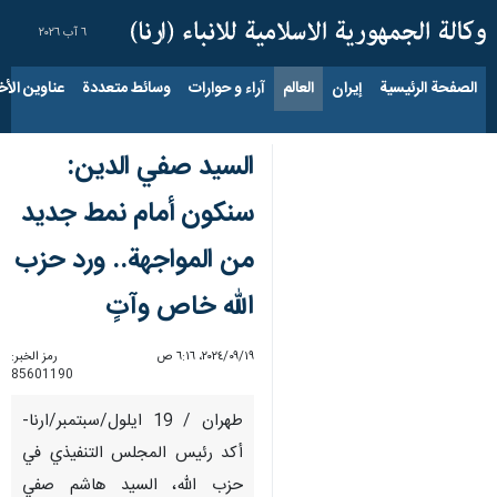
٦ آب ٢٠٢٦
الصفحة الرئيسية
إيران
العالم
آراء و حوارات
وسائط متعددة
عناوين الأخب
السيد صفي الدين:
سنكون أمام نمط جديد
من المواجهة.. ورد حزب
الله خاص وآتٍ
١٩‏/٠٩‏/٢٠٢٤، ٦:١٦ ص
رمز الخبر:
85601190
طهران / 19 ايلول/سبتمبر/ارنا-
أكد رئيس المجلس التنفيذي في
حزب الله، السيد هاشم صفي