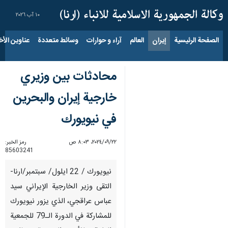
١٠ آب ٢٠٢٦
الصفحة الرئيسية
إيران
العالم
آراء و حوارات
وسائط متعددة
عناوين الأخب
محادثات بين وزيري
خارجية إيران والبحرين
في نيويورك
٢٢‏/٠٩‏/٢٠٢٤، ٨:٠٣ ص
رمز الخبر:
85603241
نيويورك / 22 ايلول/ سبتمبر/ارنا-
التقى وزير الخارجية الإيراني سيد
عباس عراقجي، الذي يزور نيويورك
للمشاركة في الدورة الـ79 للجمعية