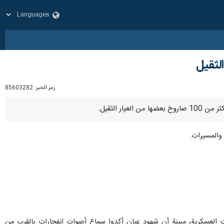
رمز الخبر:
85603282
والمسيرات.
ات العسكرية، مبينة أن شهود عيان أكدوا سماع أصوات انفجارات بالقرب من