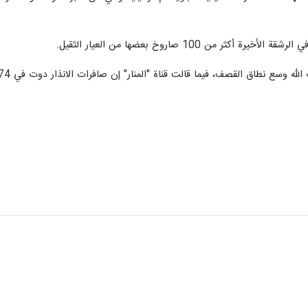
ر من 100 صاروخ بعضها من العيار الثقيل.
نطاق القصف، فيما قالت قناة "المنار" إن صافرات الانذار دوت في 74 مستعمرة بعمق 50 كلم.