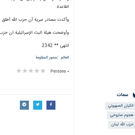
القاعدة.
وأكدت مصادر عبرية أن حزب الله أطلق في الرشقة الأخيرة أكث
وأوضحت هيئة البث الإسرائيلية ان حزب الله وسع 
انتهى ** 2342
العالم
محور المقاومة
٠ Persons
سمات
الکیان الصهیوني
هجوم صاروخي
حزب الله لبنان