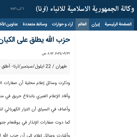
٦ آب ٢٠٢٦
الصفحة الرئيسية
إيران
العالم
آراء و حوارات
وسائط متعددة
عناوين الأخب
حزب الله يطلق على الكيان الصهيوني أكثر من 
٢٢‏/٠٩‏/٢٠٢٤، ٨:٤٢ ص
طهران / 22 ايلول/سبتمبر/ارنا- أطلق حزب الله فجر يوم الأحد رشقات صاروخية استهدفت كيان الاحتلال الصهيوني بأكثر من 100 صاروخ بعضها من العيار الثقيل.
وذكرت وسائل إعلام محلية أن صفارات ال
وأفاد الإعلام العبري باندلاع حريق في م
وأضاف في السياق أن التيار الكهربائي ا
كما دوت صفارات الإنذار في يوقنعام جن
وأشارت وسائل إعلام إلى أن حزب الله ا