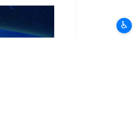
♿︎
أخبار ذات صلة
حزب الله يواصل إيلام الاحتلال باستهداف موا
بيروت / 21 ايلول/سبتمبر/ارنا- أعلنت المقاومة الإسلامية في لبنان - حزب الله، استهداف القاعدة…
تعليقك