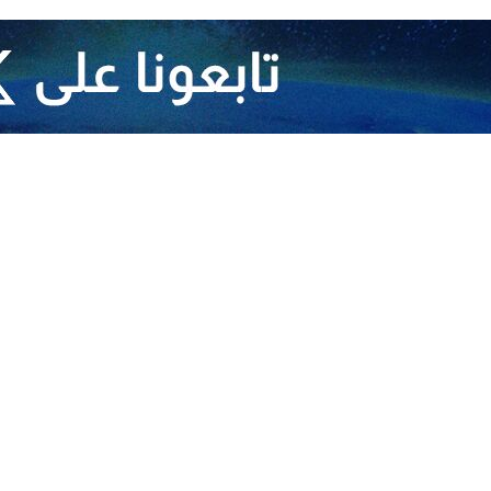
قعه.. وعدوان إسرائيلي يستهدف عدة بلدات لبنانية