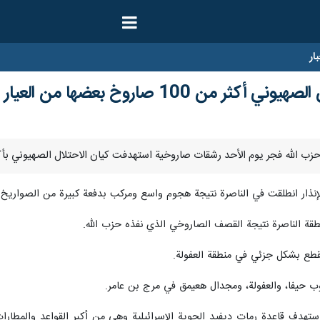
ار
100 صاروخ بعضها من العيار الثقيل
إنذار انطلقت في الناصرة نتيجة هجوم واسع ومركب بدفعة كبيرة من الصواريخ 
نطقة الناصرة نتيجة القصف الصاروخي الذي نفذه حزب الله.
نقطع بشكل جزئي في منطقة العفولة.
وب حيفا، والعفولة، ومجدال هعيمق في مرج بن عامر.
ستهدف قاعدة رمات ديفيد الجوية الإسرائيلية وهي من أكبر القواعد والمطار