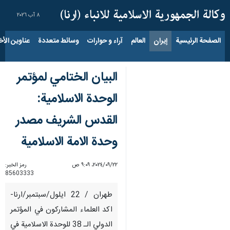
٨ آب ٢٠٢٦
الصفحة الرئيسية
إيران
العالم
آراء و حوارات
وسائط متعددة
عناوين الأخب
البيان الختامي لمؤتمر
الوحدة الاسلامية:
القدس الشريف مصدر
وحدة الامة الاسلامية
٢٢‏/٠٩‏/٢٠٢٤، ٩:٠٩ ص
رمز الخبر:
85603333
طهران / 22 ايلول/سبتمبر/ارنا-
اكد العلماء المشاركون في المؤتمر
الدولي الـ 38 للوحدة الاسلامية في