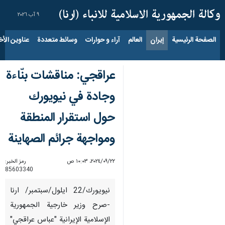
٩ آب ٢٠٢٦
الصفحة الرئيسية
إيران
العالم
آراء و حوارات
وسائط متعددة
عناوين الأخب
عراقجي: مناقشات بنّاءة
وجادة في نيويورك
حول استقرار المنطقة
ومواجهة جرائم الصهاينة
٢٢‏/٠٩‏/٢٠٢٤، ١٠:٠٣ ص
رمز الخبر:
85603340
نيويورك/22 ايلول/سبتمبر/ ارنا
-صرح وزير خارجية الجمهورية
الإسلامية الإيرانية "عباس عراقجي"